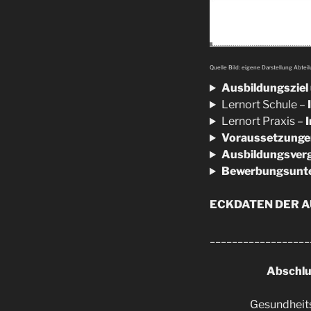
Quelle Bild: eigene Darstellung Abtei
Ausbildungsziel
Lernort Schule –
Lernort Praxis –
Voraussetzungen
Ausbildungsver
Bewerbungsunte
ECKDATEN DER 
__________________
Abschl
Gesundheit