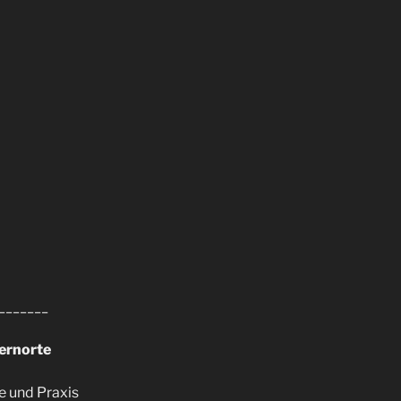
_______
ernorte
e und Praxis