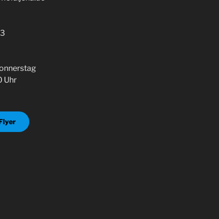
13
:
onnerstag
0 Uhr
Flyer