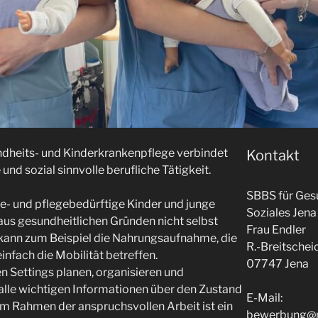
ndheits- und Kinderkrankenpflege verbindet
Kontakt
und sozial sinnvolle berufliche Tätigkeit.
SBBS für Ges
lfe- und pflegebedürftige Kinder und junge
Soziales Jena
aus gesundheitlichen Gründen nicht selbst
Frau Endler
 kann zum Beispiel die Nahrungsaufnahme, die
R.-Breitschei
infach die Mobilität betreffen.
07747 Jena
en Settings planen, organisieren und
alle wichtigen Informationen über den Zustand
E-Mail:
Im Rahmen der anspruchsvollen Arbeit ist ein
bewerbung@m