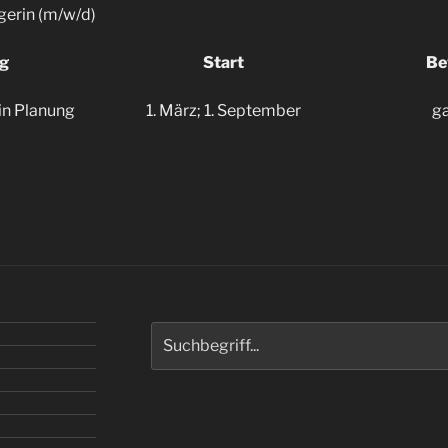
gerin (m/w/d)
g
Start
Be
t in Planung
1. März; 1. September
ga
Suchen