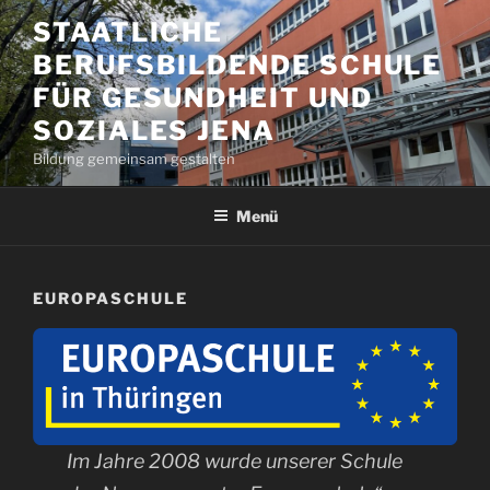
Zum
STAATLICHE
Inhalt
BERUFSBILDENDE SCHULE
springen
FÜR GESUNDHEIT UND
SOZIALES JENA
Bildung gemeinsam gestalten
Menü
EUROPASCHULE
Im Jahre 2008 wurde unserer Schule