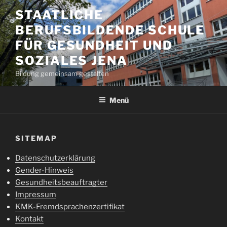
Zum
STAATLICHE
Inhalt
BERUFSBILDENDE SCHULE
springen
FÜR GESUNDHEIT UND
SOZIALES JENA
Bildung gemeinsam gestalten
Menü
SITEMAP
Datenschutzerklärung
Gender-Hinweis
Gesundheitsbeauftragter
Impressum
KMK-Fremdsprachenzertifikat
Kontakt