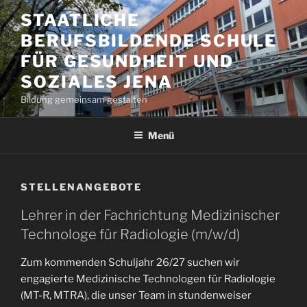
Zum
STAATLICHE
Inhalt
BERUFSBILDENDE SCHULE
springen
FÜR GESUNDHEIT UND
SOZIALES JENA
Bildung gemeinsam gestalten
Menü
STELLENANGEBOTE
Lehrer in der Fachrichtung Medizinischer
Technologe für Radiologie (m/w/d)
Zum kommenden Schuljahr 26/27 suchen wir
engagierte Medizinische Technologen für Radiologie
(MT-R, MTRA), die unser Team in stundenweiser