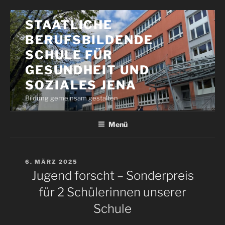
Zum
STAATLICHE
Inhalt
BERUFSBILDENDE
springen
SCHULE FÜR
GESUNDHEIT UND
SOZIALES JENA
Bildung gemeinsam gestalten
Menü
VERÖFFENTLICHT
6. MÄRZ 2025
AM
Jugend forscht – Sonderpreis
für 2 Schülerinnen unserer
Schule