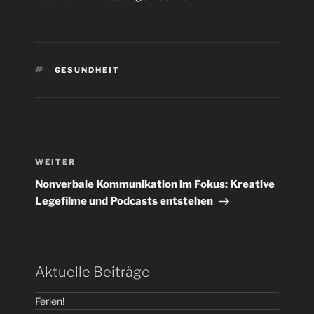
SCHLAGWÖRTER
GESUNDHEIT
Beitragsnavigation
Nächster
WEITER
Beitrag
Nonverbale Kommunikation im Fokus: Kreative
Legefilme und Podcasts entstehen
Aktuelle Beiträge
Ferien!