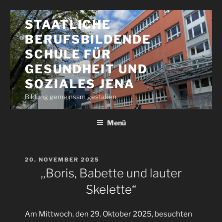
Zum
STAATLICHE
Inhalt
BERUFSBILDENDE
springen
SCHULE FÜR
GESUNDHEIT UND
SOZIALES JENA
Bildung gemeinsam gestalten
Menü
VERÖFFENTLICHT
20. NOVEMBER 2025
AM
,,Boris, Babette und lauter
Skelette“
Am Mittwoch, den 29. Oktober 2025, besuchten