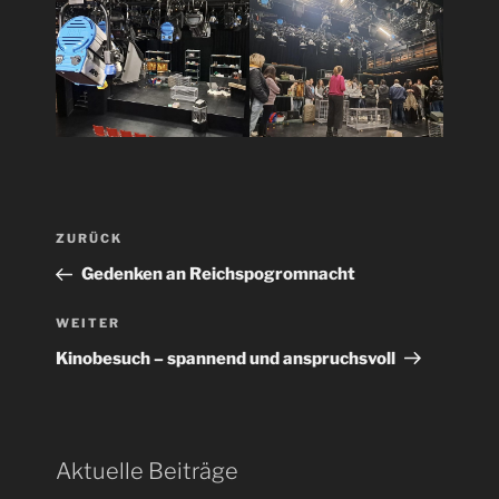
Beitragsnavigation
Vorheriger
ZURÜCK
Beitrag
Gedenken an Reichspogromnacht
Nächster
WEITER
Beitrag
Kinobesuch – spannend und anspruchsvoll
Aktuelle Beiträge