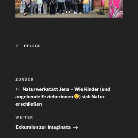
SCHLAGWÖRTER
PFLEGE
Beitragsnavigation
Vorheriger
ZURÜCK
Beitrag
Naturwerkstatt Jena – Wie Kinder (und
angehende Erzieherinnen
) sich Natur
erschließen
Nächster
WEITER
Beitrag
Exkursion zur Imaginata