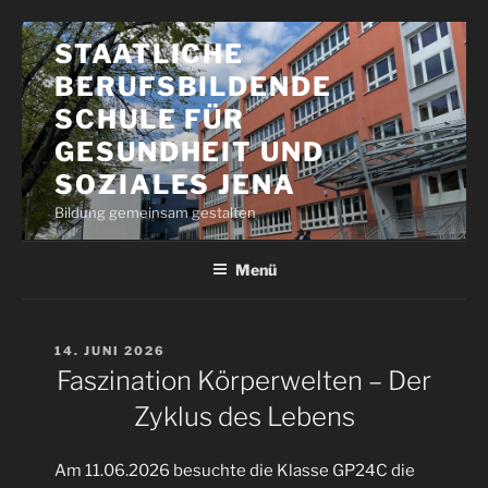
Zum
STAATLICHE
Inhalt
BERUFSBILDENDE
springen
SCHULE FÜR
GESUNDHEIT UND
SOZIALES JENA
Bildung gemeinsam gestalten
Menü
VERÖFFENTLICHT
14. JUNI 2026
AM
Faszination Körperwelten – Der
Zyklus des Lebens
Am 11.06.2026 besuchte die Klasse GP24C die